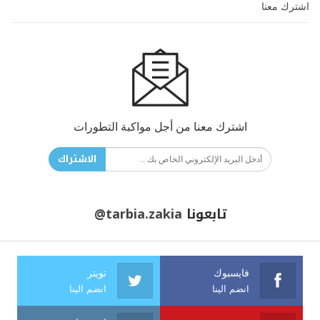
اشترك معنا
اشترك معنا من أجل مواكبة التطورات
الاشتراك
تابعونا
@tarbia.zakia
فايسبوك
تويتر
انضم الينا
انضم الينا