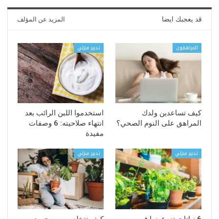
قد يعجبك ايضا
المزيد عن المؤلف
المراهقون
تدبير منزلي
كيف تساعدين ولدك
استخدموا اللبن الرائب بعد
المراهق على النوم الصحي؟
انتهاء صلاحيته: 6 وصفات
مفيدة
تدبير منزلي
تدبير منزلي
6 نباتات تزرعونها في
كيف تتخلصين من جميع