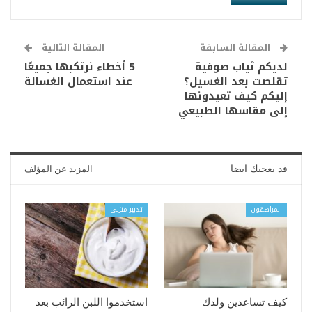
المقالة السابقة
المقالة التالية
لديكم ثياب صوفية
5 أخطاء نرتكبها جميعًا
تقلصت بعد الغسيل؟
عند استعمال الغسالة
إليكم كيف تعيدونها
إلى مقاسها الطبيعي
قد يعجبك ايضا
المزيد عن المؤلف
المراهقون
تدبير منزلي
كيف تساعدين ولدك
استخدموا اللبن الرائب بعد