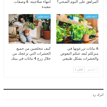
المراهق على النوم الصحي؟
انتهاء صلاحيته: 6 وصفات
مفيدة
تدبير منزلي
تدبير منزلي
6 نباتات تزرعونها في
كيف تتخلصين من جميع
منزلكم تُبعد عنكم البعوض
الحشرات التي تزعجك من
والحشرات بشكل طبيعي
خلال زرع 4 نباتات في بيتك
السابق
التالي
اترك رد