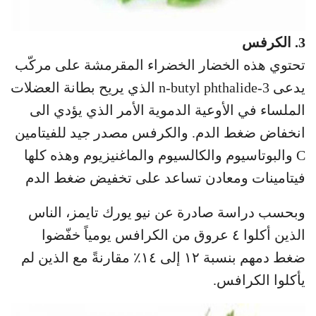
3. الكرفس
تحتوي هذه الخضار الخضراء المقرمشة على مركّب
يدعى 3-n-butyl phthalide الذي يريح بطانة العضلات
الملساء في الأوعية الدموية الأمر الذي يؤدي الى
انخفاض ضغط الدم. والكرفس مصدر جيد للفيتامين
C والبوتاسيوم والكالسيوم والماغنيزيوم وهذه كلها
فيتامينات ومعادن تساعد على تخفيض ضغط الدم
وبحسب دراسة صادرة عن نيو يورك تايمز، الناس
الذين أكلوا ٤ عروق من الكرافس يومياً خفّضوا
ضغط دمهم بنسبة ١٢ إلى ١٤٪ مقارنةً مع الذين لم
يأكلوا الكرافس.