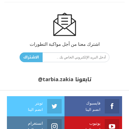
اشترك معنا من أجل مواكبة التطورات
الاشتراك
تابعونا
@tarbia.zakia
فايسبوك
تويتر
انضم الينا
انضم الينا
يوتيوب
انستغرام