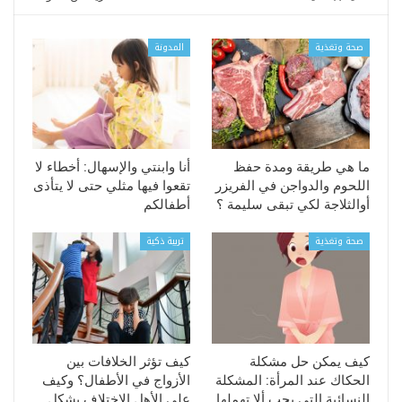
صحة وتغذية
المدونة
ما هي طريقة ومدة حفظ
أنا وابنتي والإسهال: أخطاء لا
اللحوم والدواجن في الفريزر
تقعوا فيها مثلي حتى لا يتأذى
أوالثلاجة لكي تبقى سليمة ؟
أطفالكم
صحة وتغذية
تربية ذكية
كيف يمكن حل مشكلة
كيف تؤثر الخلافات بين
الحكاك عند المرأة: المشكلة
الأزواج في الأطفال؟ وكيف
النسائية التي يجب ألا تهملها
على الأهل الاختلاف بشكل