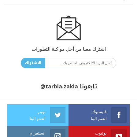
اشترك معنا من أجل مواكبة التطورات
الاشتراك
تابعونا
@tarbia.zakia
فايسبوك
تويتر
انضم الينا
انضم الينا
يوتيوب
انستغرام