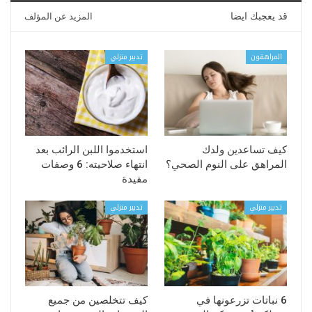
قد يعجبك ايضا
المزيد عن المؤلف
المراهقون
تدبير منزلي
كيف تساعدين ولدك
استخدموا اللبن الرائب بعد
المراهق على النوم الصحي؟
انتهاء صلاحيته: 6 وصفات
مفيدة
تدبير منزلي
تدبير منزلي
6 نباتات تزرعونها في
كيف تتخلصين من جميع