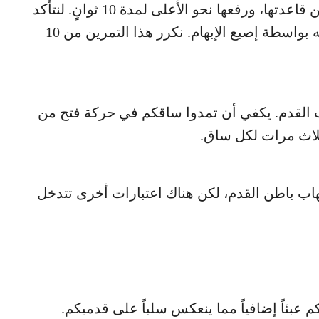
يرتكز التمرين على الإمساك بأصابع القدم من قاعدتها، ورفعها نحو الأعلى لمدة 10 ثوانٍ. لنتأكد
من أن الرباط الأخمصي مشدود جيداً، نلمسه بواسطة إصبع الإبهام. نكرر هذا التمرين من 10
 القدم. يكفي أن تمدوا ساقكم في حركة فتح من
تهاب باطن القدم، لكن هناك اعتبارات أخرى تتدخل
بئاً إضافياً مما ينعكس سلباً على قدميكم.