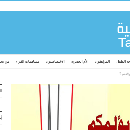
ة الطفل
المراهقون
الأم العصرية
الاختصاصيون
مساهمات القراء
من نح
قفتم ؟
ال
أح