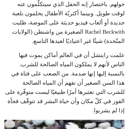
حولهم. باختصار إنه الحفل الذي سيتكلّمون عنه
لوقت طويل. وبينما أكثريّة الأطفال يحلمون بلعبة
جديدة أو ألعاب فيديو حديثة على الموضة، طلبت
Rachel Beckwith الصغيرة من واشنطن (الولايات
المتّحدة) شيئًا غير اعتياديًا لعيدها التاسع.
علمت رايتشل أن في العالم أماكن يموت فيها
الناس لأنهم لا يملكون المياه الصالحة للشرب.
بالنسبة إليها إنها صدمة. من الصعب على فتاة في
هذا السن الصغير أن تفهم أن المياه الصالحة
للشرب التي تعتبرها أمرًا طبيعيًا ليست متوفّرة على
الفور في كلّ مكان وأن حياة البشر قد تتوقّف فجأة
إذا لم يشربوا.