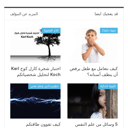
قد يعجبك ايضا
المزيد عن المؤلف
تربية ذكية2
الأم العصرية
كيف نتعامل مع طفل يرفض
اختبار شجرة كارل كوخ Karl
أن ينظف أسنانه؟
Koch لتحليل شخصياتكم
التربية الذكية
تطوير ذاتي وعلم نفس
5 وسائل من علم النفس
كيف تقوون طاقتكم