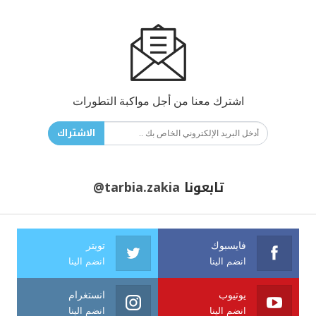
اشترك معنا من أجل مواكبة التطورات
الاشتراك
تابعونا
@tarbia.zakia
فايسبوك
تويتر
انضم الينا
انضم الينا
يوتيوب
انستغرام
انضم الينا
انضم الينا