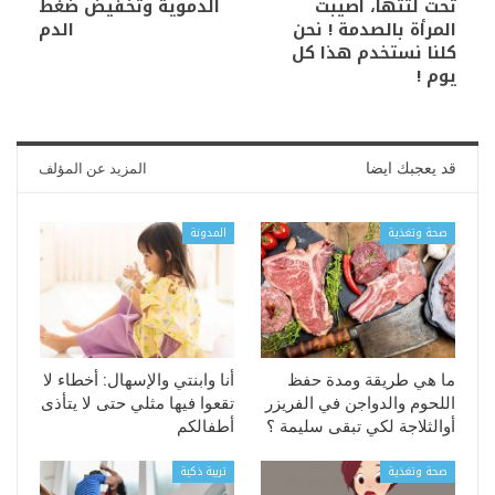
تحت لثتها، أصيبت
الدموية وتخفيض ضغط
المرأة بالصدمة ! نحن
الدم
كلنا نستخدم هذا كل
يوم !
قد يعجبك ايضا
المزيد عن المؤلف
صحة وتغذية
المدونة
ما هي طريقة ومدة حفظ
أنا وابنتي والإسهال: أخطاء لا
اللحوم والدواجن في الفريزر
تقعوا فيها مثلي حتى لا يتأذى
أوالثلاجة لكي تبقى سليمة ؟
أطفالكم
صحة وتغذية
تربية ذكية