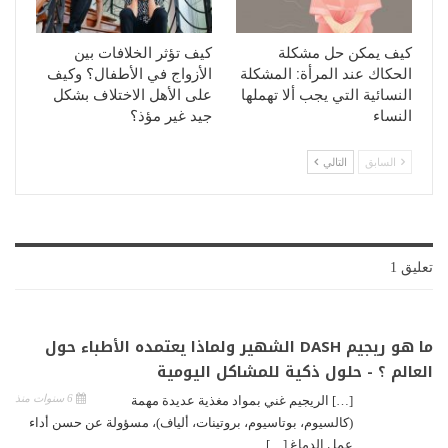
كيف يمكن حل مشكلة
كيف تؤثر الخلافات بين
الحكاك عند المرأة: المشكلة
الأزواج في الأطفال؟ وكيف
النسائية التي يجب ألا تهملها
على الأهل الاختلاف بشكل
النساء
جيد غير مؤذ؟
السابق
التالي
تعليق 1
ما هو ريجيم DASH الشهير ولماذا يعتمده الأطباء حول
العالم ؟ - حلول ذكية للمشاكل اليومية
6 سنوات منذ
[…] الريجيم غني بمواد مغذية عديدة مهمة
(كالسيوم، بوتاسيوم، بروتينات، ألياف)، مسؤولة عن حسن أداء
عمل الدماغ […]