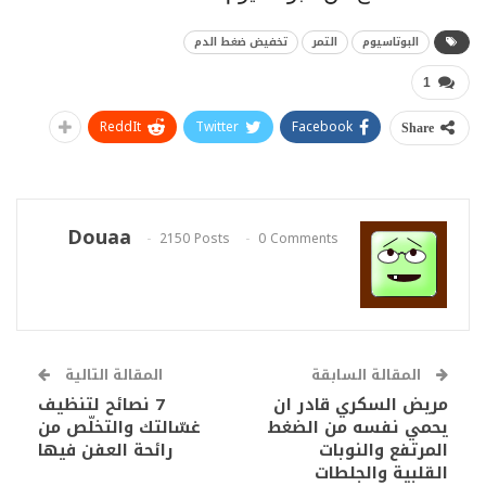
البوتاسيوم
التمر
تخفيض ضغط الدم
1
ReddIt
Twitter
Facebook
Share
Douaa
2150 Posts
0 Comments
المقالة السابقة
المقالة التالية
مريض السكري قادر ان
7 نصائح لتنظيف
يحمي نفسه من الضغط
غسّالتك والتخلّص من
المرتفع والنوبات
رائحة العفن فيها
القلبية والجلطات