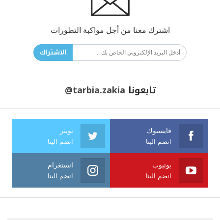
اشترك معنا من أجل مواكبة التطورات
الاشتراك
تابعونا
@tarbia.zakia
فايسبوك
تويتر
انضم الينا
انضم الينا
يوتيوب
انستغرام
انضم الينا
انضم الينا