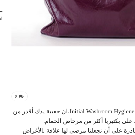
اش
0
في سنة 2013، أظهرت دراسة قام بها مركز Initial Washroom Hygiene،ان حقيبة يدك أقذر من
لى بكتيريا أكثر من مرحاض الحمام.
ادرة على أن تجعلنا مرضى لها علاقة بالأغراض