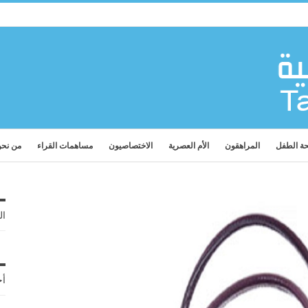
ة الطفل
المراهقون
الأم العصرية
الاختصاصيون
مساهمات القراء
من نح
ال
أح