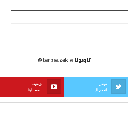
تابعونا
@tarbia.zakia
تويتر
يوتيوب
انضم الينا
انضم الينا