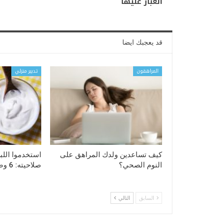
الغبار عليها
قد يعجبك ايضا
المراهقون
تدبير منزلي
كيف تساعدين ولدك المراهق على
استخدموا اللبن
النوم الصحي؟
صلاحيته: 6 وصفات مفيدة
السابق
التالي