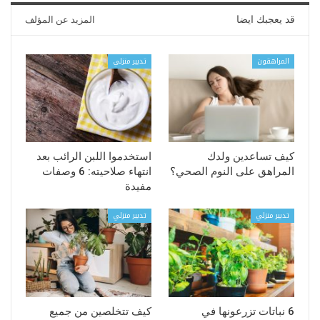
قد يعجبك ايضا
المزيد عن المؤلف
المراهقون
تدبير منزلي
كيف تساعدين ولدك
استخدموا اللبن الرائب بعد
المراهق على النوم الصحي؟
انتهاء صلاحيته: 6 وصفات
مفيدة
تدبير منزلي
تدبير منزلي
6 نباتات تزرعونها في
كيف تتخلصين من جميع