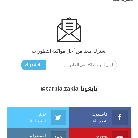
اشترك معنا من أجل مواكبة التطورات
الاشتراك
تابعونا
@tarbia.zakia
فايسبوك
تويتر
انضم الينا
انضم الينا
يوتيوب
انستغرام