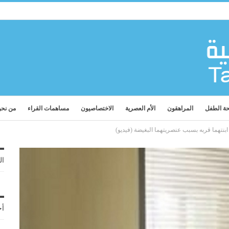
ة الطفل
المراهقون
الأم العصرية
الاختصاصيون
مساهمات القراء
من نح
ابنتهما قربه بسبب عنصريتهما البغيضة (فيديو)
ال
أح