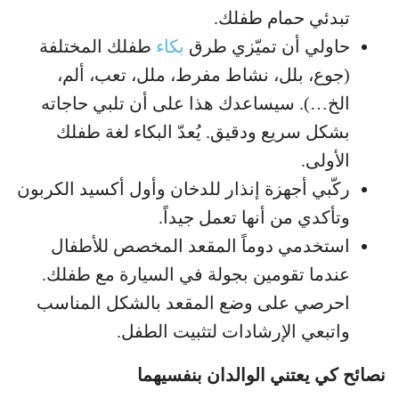
تبدئي حمام طفلك.
حاولي أن تميّزي طرق
بكاء
طفلك المختلفة
(جوع، بلل، نشاط مفرط، ملل، تعب، ألم،
الخ…). سيساعدك هذا على أن تلبي حاجاته
بشكل سريع ودقيق. يُعدّ البكاء لغة طفلك
الأولى.
ركّبي أجهزة إنذار للدخان وأول أكسيد الكربون
وتأكدي من أنها تعمل جيداً.
استخدمي دوماً المقعد المخصص للأطفال
عندما تقومين بجولة في السيارة مع طفلك.
احرصي على وضع المقعد بالشكل المناسب
واتبعي الإرشادات لتثبيت الطفل.
نصائح كي يعتني الوالدان بنفسيهما