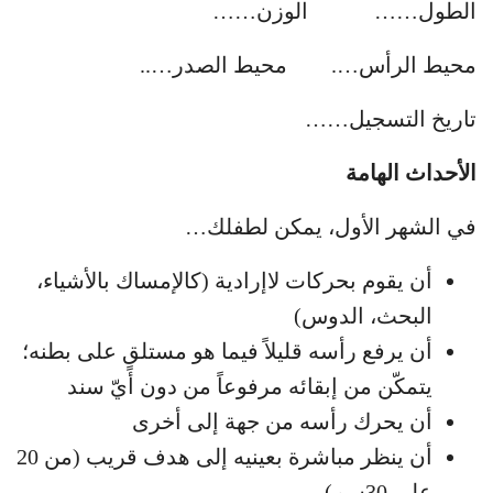
الطول…… الوزن……
محيط الرأس…. محيط الصدر…..
تاريخ التسجيل……
الأحداث الهامة
في الشهر الأول، يمكن لطفلك…
أن يقوم بحركات لاإرادية (كالإمساك بالأشياء،
البحث، الدوس)
أن يرفع رأسه قليلاً فيما هو مستلقٍ على بطنه؛
يتمكّن من إبقائه مرفوعاً من دون أيّ سند
أن يحرك رأسه من جهة إلى أخرى
أن ينظر مباشرة بعينيه إلى هدف قريب (من 20
على 30سم)