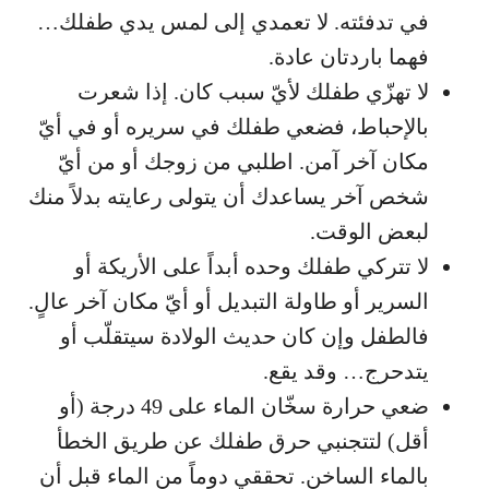
في تدفئته. لا تعمدي إلى لمس يدي طفلك…
فهما باردتان عادة.
لا تهزّي طفلك لأيّ سبب كان. إذا شعرت
بالإحباط، فضعي طفلك في سريره أو في أيّ
مكان آخر آمن. اطلبي من زوجك أو من أيّ
شخص آخر يساعدك أن يتولى رعايته بدلاً منك
لبعض الوقت.
لا تتركي طفلك وحده أبداً على الأريكة أو
السرير أو طاولة التبديل أو أيّ مكان آخر عالٍ.
فالطفل وإن كان حديث الولادة سيتقلّب أو
يتدحرج… وقد يقع.
ضعي حرارة سخّان الماء على 49 درجة (أو
أقل) لتتجنبي حرق طفلك عن طريق الخطأ
بالماء الساخن. تحققي دوماً من الماء قبل أن