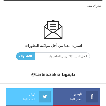
اشترك معنا
اشترك معنا من أجل مواكبة التطورات
الاشتراك
تابعونا
@tarbia.zakia
فايسبوك
تويتر
انضم الينا
انضم الينا