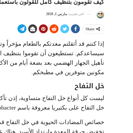
كيف تقومون بتنظيف كامل للقولون باستعما
اخر تحديث
مارس 1, 2020
Share
إذا كنتم قد أثقلتم معدتكم بالطعام مؤخراً 
سيساعدكم. تستطيعون أن تقوموا بتنظيف ا
تأهيل الجهاز الهضمي بعد بضعة أيام من الأكل 
مكونين متوفرين في مطبخكم.
خل التفاح
ليست كل أنواع خل التفاح متساوية، إذن تأك
خل التفاح على بكتيريا معروفة باسم acetobacter. إنها بكتيريا جيدة تحلل الأطعمة في الأمعاء.
خصائص المضادات الحيوية في خل التفاح ق
تخفيض حرقة المعدة وارتداد الأسيد. هناك 