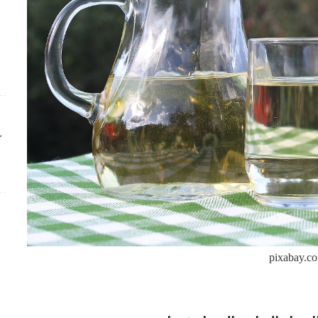
ك
pixabay.c