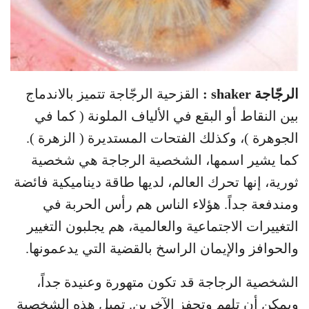
الرجّاجة shaker :
القزحية الرجّاجة تتميز بالاندماج
بين النقاط أو البقع في الألياف الملونة ( كما في
الجوهرة )، وكذلك الفتحات المستديرة ( الزهرة ).
كما يشير اسمها، الشخصية الرجاجة هي شخصية
ثورية، إنها تحرك العالم، لديها طاقة ديناميكية فائضة
ومندفعة جداً. هؤلاء الناس هم رأس الحربة في
التغييرات الاجتماعية والعالمية، هم يجلبون التغيير
والحوافز والإيمان الراسخ بالقضية التي يدعمونها.
الشخصية الرجاجة قد تكون متهورة وعنيدة جداً،
ويمكن أن تلهم وتحفز الآخرين. تميل هذه الشخصية