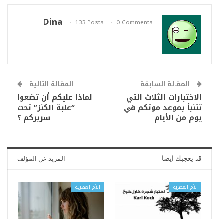
Dina
133 Posts
0 Comments
المقالة السابقة
المقالة التالية
الاختبارات الثلاث التي
لماذا عليكم أن تضعوا
تتنبأ بموعد موتكم في
“علبة الكنز” تحت
يوم من الأيام
سريركم ؟
قد يعجبك ايضا
المزيد عن المؤلف
الأم العصرية
الأم العصرية