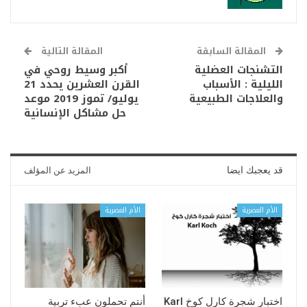
المقالة السابقة
المقالة التالية
التشنجات العضلية
أكبر وسيط روحي في
الليلية : الأسباب
القرن العشرين يحدد 21
والعلاجات الطبيعية
يوليو/ تموز 2019 موعد
حل مشاكل الإنسانية
قد يعجبك ايضا
المزيد عن المؤلف
الأم العصرية
الأم العصرية
اختبار شجرة كارل كوخ Karl
أنتم تحملون عبء تربية