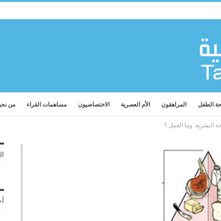
ة الطفل
المراهقون
الأم العصرية
الاختصاصيون
مساهمات القراء
من نح
البشرية. وما العمل ؟
ال
أح