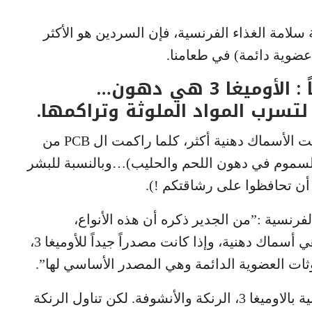
لة سلامة الغذاء الفرنسية، فإن السردين هو الأكثر
هذا لسوء الحظ منطقي تماماً : الأوميغا 3 هي دهون…
تسرب المواد الملوثة وتراكمها.
هذه المقولة تصح بالنسبة للأسماك (كلما كانت الأسماك دهنية أكثر، كلما راكمت ال PCB من
ز السموم في دهون اللحم والحليب)…وبالنسبة للبشر
 أن تحافظوا على رشاقتكم !).
لفرنسية :”من الجدير ذكره أن هذه الأنواع،
وخصوصاً السلمون، السردين والأسقمري، هي أسماك دهنية، وإذا كانت مصدراً جيداً للأوميغا 3،
ثات العضوية الدائمة وهي المصدر الأساسي لها”.
لا يذكر التقرير الأسماك الصغيرة الأخرى الغنية بالاوميغا 3، الرنكة والأنشوفة. لكن تناول الرنكة