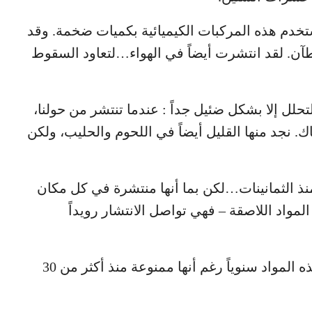
تخدم هذه المركبات الكيميائية بكميات ضخمة. وقد
لشطآن. لقد انتشرت أيضاً في الهواء…لتعاود السقوط
PC أنها غير قابلة للتحلل إلا بشكل ضئيل جداً : عندما تنتشر من حولنا،
. نجد منها القليل أيضاً في اللحوم والحليب، ولكن
ذ الثمانينات…لكن بما أنها منتشرة في كل مكان
لمواد اللاصقة – فهي تواصل الانتشار رويداً
لهذا السبب يتزايد عدد المناطق الموبوءة بهذه المواد سنوياً رغم أنها ممنوعة منذ أكثر من 30