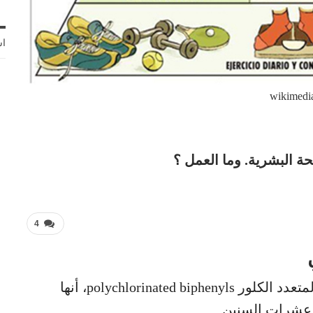
اش
wikimedi
البشرية. وما العمل ؟
4
المفارقة الكبيرة في مركبات ثنائي الفينيل المتعدد الكلور polychlorinated biphenyls، أنها
 عشرات السنين.