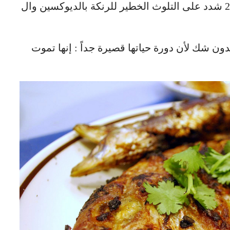
فيه مخاطرة : هناك تقرير يعود إلى سنة 2002 شدد على التلوث الخطير للرنكة بالديوكسين وال
 بدون شك لأن دورة حياتها قصيرة جداً : إنها تموت