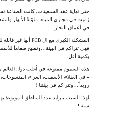
حتى نهاية عقد السبعينات، كانت الصناعة تس
رُميت في مجاري المياه، ملوّثةً الأنهار وا
في أعماق البحار.
المشكلة الكبرى مع ال B
فهي تتراكم في البيئة…وتصبح طعاماً للأسماك
بكمية أقل.
هذه السموم ممنوعة في أغلب دول العالم من
– في الطلاء، الأسفلت، الغراء، المنسوجات، ا
رويداً…وتتراكم في بيئتنا !
سنة !