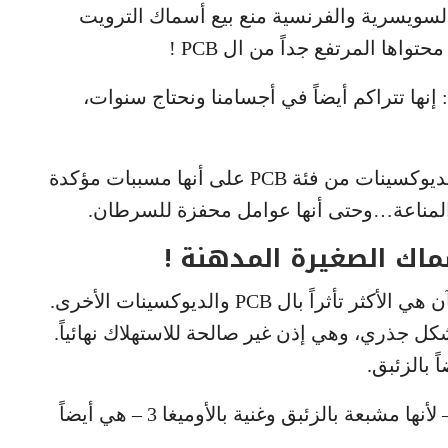
رت السلطات السويسرية والفرنسية منع بيع أسماك الترويت
ها المرتفع جداً من ال PCB !
الطبيعة : إنها تتراكم أيضاً في أجسامنا ونحتاج سنوات،
لهذا السبب تصنف منظمة الصحة العالمية الديوكسينات من فئة PCB على أنها مسببات مؤكدة
ز المناعة…وحتى أنها عوامل محفزة للسرطان.
من الطبيعي أن تكون أسماك الأنهار والشطآن هي الأكثر تأثراً بال PCB والديوكسينات الأخرى.
ل جذري، وهي إذن غير صالحة للاستهلاك نهائياً.
ً بالزئبق.
المأساة هي أن الأسماك الأكثر إفادة صحية – لأنها مشبعة بالزئبق وغنية بالأوميغا 3 – هي أيضاً