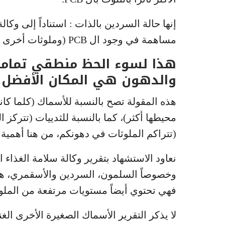
إنها حالة السردين بالذات : استناداً إلى وكا
مساهمة في وجود ال PCB (وملوثات أخرى عضوية دائمة) في طعامنا.
والدهون هي المكان الأفضل ل
محيطها أكثر)، كما بالنسبة للثدييات (تترك
(تتراكم الملوثات في دهونكم، من هنا أهمية
نعاود الاستشهاد بتقرير وكالة سلامة الغذاء ا
فهي تحتوي أيضاً مستويات مرتفعة من الملو