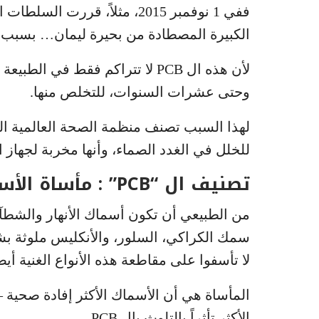
ففي 1 نوفمبر 2015، مثلاً، قر
الكبيرة المصطادة من بحيرة ليمان… بسبب محتوا
لأن هذه ال PCB لا تتراكم فقط في 
وحتى عشرات السنوات، للتخلص منها.
للخلل في الغدد الصماء، وأنها مخربة لجها
تصنيف ال “PCB” : مأساة الأسماك الصغيرة المدهنة !
سمك الكراكي، السلور، والأنكليس ملوثة بشك
لا تأسفوا على مقاطعة هذه الأنواع الغنية أيضا
الأكثر تأثراً بالتلوث بال PCB.