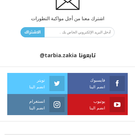
اشترك معنا من أجل مواكبة التطورات
الاشتراك
تابعونا
@tarbia.zakia
فايسبوك
تويتر
انضم الينا
انضم الينا
يوتيوب
انستغرام
انضم الينا
انضم الينا