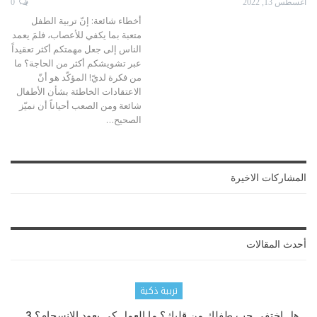
أغسطس 13, 2022
0
أخطاء شائعة:
إنّ تربية الطفل
متعبة بما يكفي للأعصاب، فلمَ يعمد
الناس إلى جعل مهمتكم أكثر تعقيداً
عبر تشويشكم أكثر من الحاجة؟
ما
من فكرة لديّ!
المؤكّد هو أنّ
الاعتقادات الخاطئة بشأن الأطفال
شائعة ومن الصعب أحياناً أن نميّز
الصحيح
…
المشاركات الاخيرة
أحدث المقالات
تربية ذكية
هل اختفى حب طفلك من قلبك؟ ما العمل كي يعود الانسجام؟ 3…