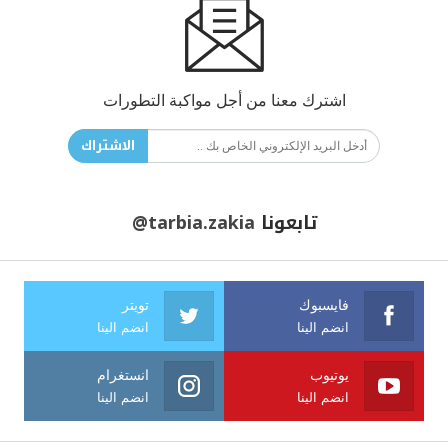
اشترك معنا من أجل مواكبة التطورات
الاشتراك
تابعونا
@tarbia.zakia
فايسبوك
تويتر
انضم الينا
انضم الينا
يوتيوب
انستغرام
انضم الينا
انضم الينا