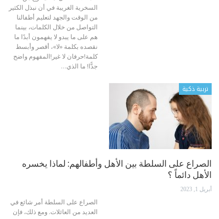
السخرية الغريبة في أن نبذل الكثير
من الوقت والجهد لتعليم أطفالنا
التواصل من خلال الكلمات، بينما
هم على ما يبدو لا يفهمون أبدًا ما
نقصده بكلمة «لا»، أقصر وأبسط
كلمة!حرفان لا غير!المفهوم واضح
جدًّا!
ما الذي
…
تربية ذكية
الصراع على السلطة بين الأهل وأطفالهم: لماذا يخسره
الأهل دائماً ؟
أبريل 1, 2023
الصراع على السلطة أمر شائع في
العديد من العائلات. ومع ذلك، فإن