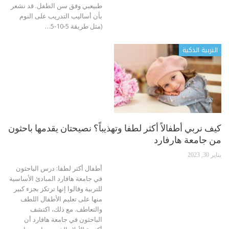
طبيعبي وفق سن الطفل.
قد نشعر
بأن أساليب التدريب على النوم
(مثل طريقة 5-10-5
…
التربية الذكية
كيف نربي أطفالاً أكثر لطفا وتهذيباً؟ نصيحتان يقدمها باحثون
من جامعة هارفارد
يناير 30, 2023
أطفال أكثر لطفا: درس الباحثون
في جامعة هافارد المبادئ الأساسية
للتربية وقالوا إنها ترتكز بجزء كبير
منها على تعليم الأطفال اللطف
والتعاطف.
مع ذلك، اكتشف
الباحثون في جامعة هافارد أن