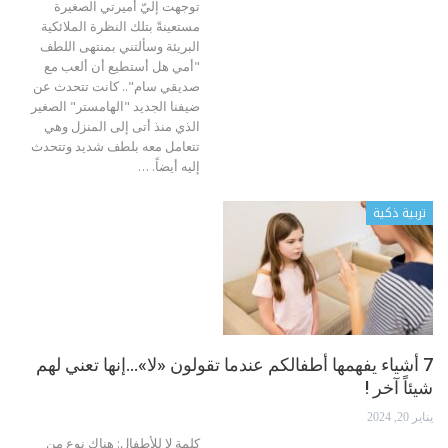
توجهت إليّ أميرتي الصغيرة
مستعينةً بتلك النظرة الملائكية
البريئة وسألتني بمنتهى اللطف
"أمي هل أستطيع أن ألعب مع
صديقي سام".. كانت تتحدث عن
ضيفنا الجديد "الهامستر" الصغير
الذي منذ أتى إلى المنزل وهي
تتعامل معه بلطف شديد وتتحدث
إليه أيضاً.
…
تربية ذكية
7 أشياء يفهمها أطفالكم عندما تقولون «لا»…إنها تعني لهم
شيئاً آخر !
يناير 20, 2024
كلمة لا للأطفال: هناك نوع من