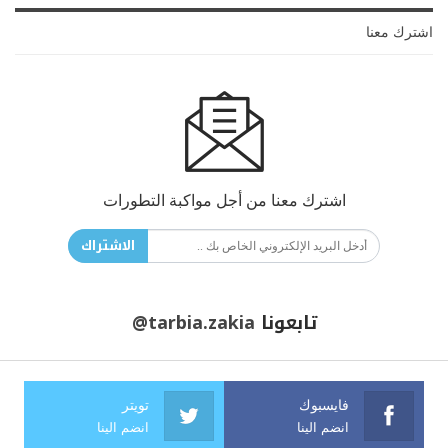
اشترك معنا
اشترك معنا من أجل مواكبة التطورات
الاشتراك
تابعونا
@tarbia.zakia
فايسبوك
تويتر
انضم الينا
انضم الينا