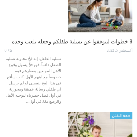
3 خطوات لتتوقفوا عن تسلية طفلكم وجعله يلعب وحده
أغسطس 5, 2022
0
تسلية الطفل: إنه فخّ محاولة تسلية
الطفل دائماً. فهو فخُّ يسهل وقوع
الأهل المولعين بصغارهم فيه،
خصوصاً مع ابنهم الأول. كنت سأقع
في هذا الفخ بنفسي لو لم يرسل
لي طفلي رسالة عميقة ومحورية
في أول فصل حضرناه لتوجيه الأهل
والرضع معًا.
في أول
…
صحة الطفل