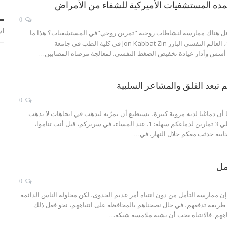
ده المستشفيات الأميركية للشفاء من الأمراض
0
اش
ل هناك ممارسة لنشاطات روحية "تمرين روحي"في المستشفيات؟ هذا ما
يقوم به منذ سنة 1979، العالم النفسي البارز Jon Kabbat Zin في كلية الطب في جامعة
0
 أن دماغنا لديه مرونة كبيرة، نستطيع أن نمرّنه ليذهب في اتجاهات لا يذهب
فيها عادةً. إليكم فيما يلي 3 تمارين لدماغكم سهلة: 1. عند المساء، في سريركم، قبل أنت تناموا،
مل
0
ن ممارسة التأمل من دون انتباه أمر عديم الجدوى، لكن محاولة الناس الدائمة
ريقة تدفعهم، في حال نصحناهم بالمحافظة على انتباههم، نحو فعل ذلك
اههم. فالانتباه يجب أن يشبه ملامسة شبكة…