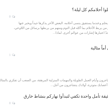
وا أحلامكم كل ليلة؟
0
حلم وعندما يستفيق ينسى أحلامه. البعض الآخر يذكرها جيداً ويخبر عنها
من يربط الأحلام بما أكله قبل النوم ومنهم من يربطها برسائل من اللاوعي،
دّ اعتبارها إشارات من عوالم أخرى. لماذا…
1
تشاجرون وأيام العمل الطويلة والمهمات المنزلية المرهقة، من الصعب أن تفكري بالمثالي
أعصابك متوترة، أولادك يتشاجرون من أجل…
يقة تأمل واحدة تكفي لتبدأوا نهاركم بنشاط خارق
0