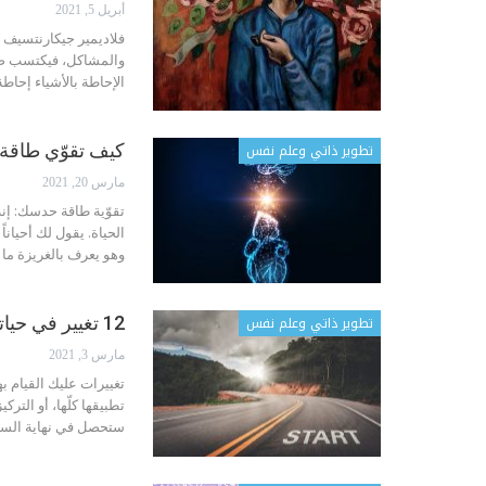
أبريل 5, 2021
فلاديمير جيكارنتسيف ت
والمشاكل، فيكتسب صفا
الإحاطة بالأشياء إحاط
تطوير ذاتي وعلم نفس
كيف تقوّي طاق
مارس 20, 2021
تقوّية طاقة حدسك: إن
الحياة. يقول لك أحيانا
وهو يعرف بالغريزة ما
تطوير ذاتي وعلم نفس
12 تغيير في حياتك عليك أن تبدأها الآن
مارس 3, 2021
تغييرات عليك القيام ب
تطبيقها كلّها، أو التر
ستحصل في نهاية السنة على 12 عادة جديد