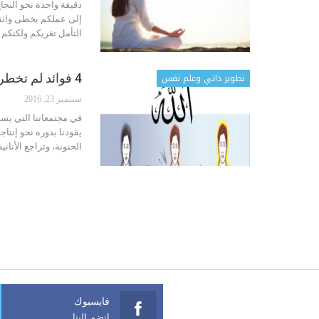
دقيقة واحدة نحو النجا
إلى عملكم بخطى واثقة.
التأمل تغريكم ولكنكم 
تطوير ذاتي وعلم نفس
4 فوائد لم تخطر ببالكم لتكرار اسم الله ( فاجئتني الفائدة الرابعة !)
سبتمبر 23, 2016
في مجتمعاتنا التي يسو
يقودنا بدوره نحو إنتا
الحنونة، وتراجع الأنان
فايسبوك
انضم الينا