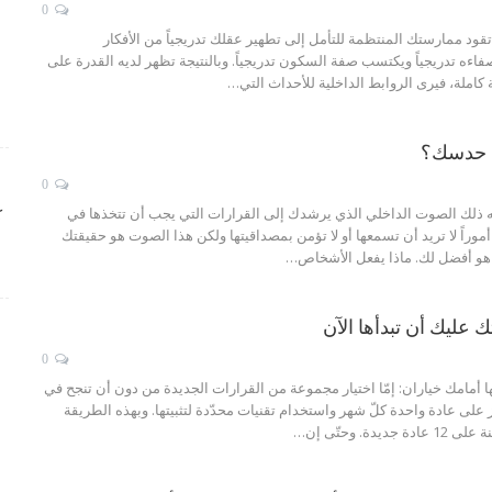
0
قود ممارستك المنتظمة للتأمل إلى تطهير عقلك تدريجياً من الأفكار
ءه تدريجياً ويكتسب صفة السكون تدريجياً. وبالنتيجة تظهر لديه القدرة على
ة كاملة، فيرى الروابط الداخلية للأحداث التي…
ة حدسك؟
0
ه ذلك الصوت الداخلي الذي يرشدك إلى القرارات التي يجب أن تتخذها في
ك
ً أموراً لا تريد أن تسمعها أو لا تؤمن بمصداقيتها ولكن هذا الصوت هو حقيقتك
 هو أفضل لك. ماذا يفعل الأشخاص…
0
ها أمامك خياران: إمّا اختيار مجموعة من القرارات الجديدة من دون أن تنجح في
كيز على عادة واحدة كلّ شهر واستخدام تقنيات محدّدة لتثبيتها. وبهذه الطريقة
ة. وحتّى إن…