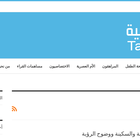
ة الطفل
المراهقون
الأم العصرية
الاختصاصيون
مساهمات القراء
من نح
ال
أح
حة والسكينة ووضوح الرؤية