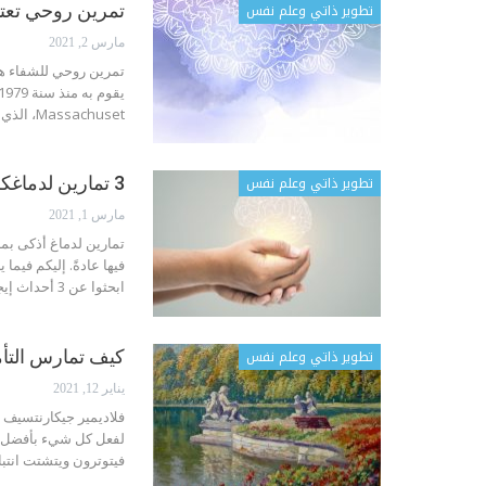
تطوير ذاتي وعلم نفس
تمرين روحي تعتم
مارس 2, 2021
تمرين روحي للشفاء ه
Massachuset، الذي أسس وأدار عيادة تخفيض الضغط النفسي. لمعالجة مرضاه المصابين…
تطوير ذاتي وعلم نفس
3 تمارين لدماغكم تبعد القلق والمشاعر السلبية
مارس 1, 2021
تمارين لدماغ أذكى بما
ابحثوا عن 3 أحداث إيجابية حدثت معكم خلال النهار. في…
تطوير ذاتي وعلم نفس
كيف تمارس التأ
يناير 12, 2021
فلاديمير جيكارنتسيف إ
لفعل كل شيء بأفضل ط
فيتوترون ويتشتت انتب