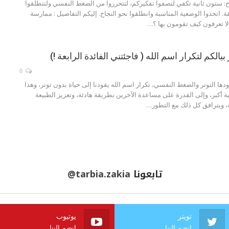
ح:
ستون ثانية تكفي لتصفوا تفكيركم، لتتحرروا من الضغط النفسي ولتنطلقوا
 اتخذوا الوضعية المناسبة وانطلقوا نحو النجاح.
إليكم التفاصيل :
ممارسة
لا تعرفون كيف تقومون بها ؟
…
0
دها التوتر والضغط النفسي، تكرار اسم الله يقودنا إلى حياة بدون توتر، وهذا
جية أكبر، وإلى القدرة على مساعدة الآخرين بطريقة هادئة، وتعزيز الطبيعة
ية، ويترافق كل ذلك مع التطور…
تابعونا
@tarbia.zakia
تويتر
يوتيوب
انضم الينا
انضم الينا