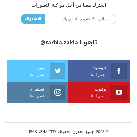
اشترك معنا من أجل مواكبة التطورات
الاشتراك
تابعونا
@tarbia.zakia
فايسبوك
تويتر
انضم الينا
انضم الينا
يوتيوب
انستغرام
انضم الينا
انضم الينا
© 2023- جميع الحقوق محفوظة. IFARASHA LTD