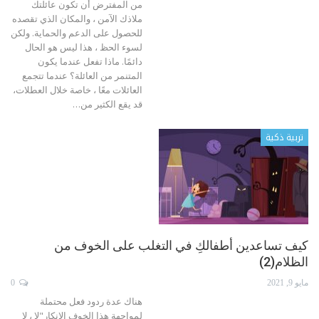
من المفترض أن تكون عائلتك
ملاذك الآمن ، والمكان الذي تقصده
للحصول على الدعم والحماية. ولكن
لسوء الحظ ، هذا ليس هو الحال
دائمًا. ماذا تفعل عندما يكون
المتنمر من العائلة؟
عندما تتجمع
العائلات معًا ، خاصة خلال العطلات،
قد يقع الكثير من
…
تربية ذكية
كيف تساعدين أطفالكِ في التغلب على الخوف من
الظلام(2)
مايو 9, 2021
0
هناك عدة ردود فعل محتملة
لمواجهة هذا الخوف
الإنكار"لا ، لا