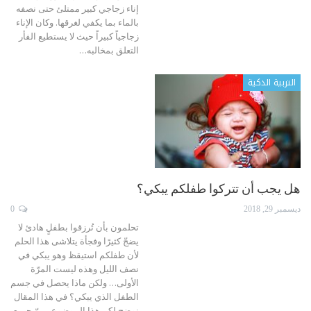
إناء زجاجي كبير ممتلئ حتى نصفه
بالماء بما يكفي لغرقها. وكان الإناء
زجاجياً كبيراً حيث لا يستطيع الفأر
التعلق بمخالبه
…
التربية الذكية
هل يجب أن تتركوا طفلكم يبكي؟
ديسمبر 29, 2018
0
تحلمون بأن تُرزقوا بطفلٍ هادئ لا
يضجّ كثيرًا وفجأة يتلاشى هذا الحلم
لأن طفلكم استيقظ وهو يبكي في
نصف الليل وهذه ليست المرّة
الأولى…
ولكن ماذا يحصل في جسم
الطفل الذي يبكي؟ في هذا المقال
نوضح لكم هذا الموضوع.
يمرّ جميع