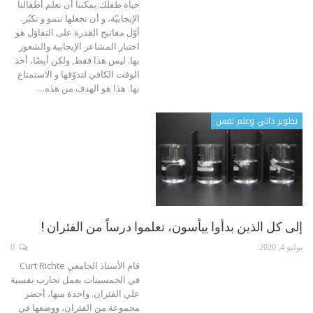
حياة طفلك:يمكننا أن نعلّم أطفالنا
الإيجابيّة، و أن نجعلها تنمو و تكبُر.
أوّل مفاتيح القدرة على التفاؤل هو
اختبار المشاعر الإيجابية والشعور
بها. ليس هذا فقط, ولكن أيضًا، أخذ
الوقت الكافي لتذوّقها و الاستمتاع
بها. هذا هو الهدف من هذه
…
تطوير ذاتي وعلم نفس
إلى كل الذين بدأوا ييأسون، تعلموا درساً من الفئران !
يوليو 4, 2020
0
قام الأستاذ الجامعي Curt Richte
في الخمسينات بعمل تجارب نفسية
علي الفئران. واحدة منها، أحضر
مجموعة من الفئران، ووضعها في