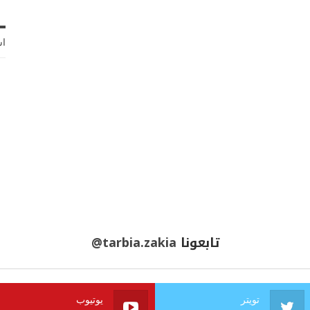
اش
تابعونا
@tarbia.zakia
تويتر
يوتيوب