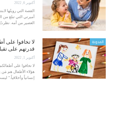
أكتوبر 6, 2022
القصة التي رويتُها لا
العصير من أمه. نظرتُ 
المدونة
لا تخافوا على أط
قدرتهم على تقبل
أكتوبر 1, 2022
لا تخافوا على أطفالكم
هؤلاء الأطفال هم مَن 
إنسانياً وأخلاقياً." لي