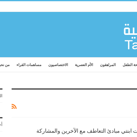
ة الطفل
المراهقون
الأم العصرية
الاختصاصيون
مساهمات القراء
من نح
ال
أح
ت ابنتي مبادئ التعاطف مع الآخرين والمشاركة