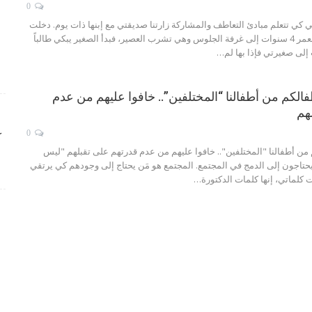
0
بنتي كي تتعلم مبادئ التعاطف والمشاركة
زارتنا صديقتي مع إبنها ذات يوم. دخلت
أميرتي التي تبلغ من العمر 4 سنوات إلى غرفة الجلوس وهي تشرب العصير، فبدأ الصغير يبكي طالباً
إلى صغيرتي فإذا بها لم
…
فالكم من أطفالنا “المختلفين”.. خافوا عليهم من عدم
هم
0
ك
 من أطفالنا "المختلفين".. خافوا عليهم من عدم قدرتهم على تقبلهم
"ليس
يحتاجون إلى الدمج في المجتمع. المجتمع هو مَن يحتاج إلى وجودهم كي يرتقي
ست كلماتي، إنها كلمات الدكتورة
…