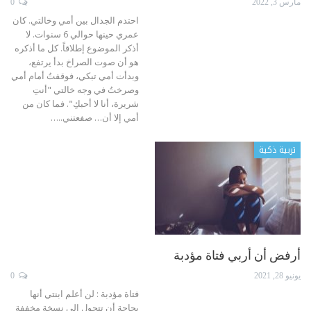
مارس 3, 2022
0
احتدم الجدال بين أمي وخالتي. كان
عمري حينها حوالي 6 سنوات. لا
أذكر الموضوع إطلاقاً. كل ما أذكره
هو أن صوت الصراخ بدأ يرتفع،
وبدأت أمي تبكي، فوقفتُ أمام أمي
وصرختُ في وجه خالتي "أنتِ
شريرة، أنا لا أحبكِ". فما كان من
أمي إلا أن… صفعتني..
…
تربية ذكية
أرفض أن أربي فتاة مؤدبة
يونيو 28, 2021
0
فتاة مؤدبة : لن أعلم ابنتي أنها
بحاجة أن تتحول إلى نسخة مخففة