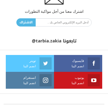
اشترك معنا من أجل مواكبة التطورات
الاشتراك
تابعونا
@tarbia.zakia
فايسبوك
تويتر
انضم الينا
انضم الينا
يوتيوب
انستغرام
انضم الينا
انضم الينا