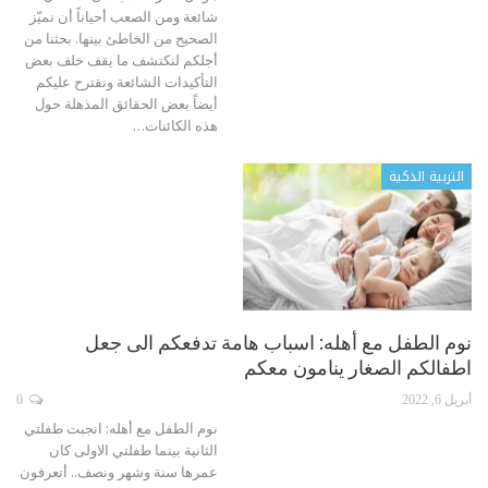
شائعة ومن الصعب أحياناً أن نميّز
الصحيح من الخاطئ بينها. بحثنا من
أجلكم لنكتشف ما يقف خلف بعض
التأكيدات الشائعة ونقترح عليكم
أيضاً بعض الحقائق المذهلة حول
هذه الكائنات
…
التربية الذكية
نوم الطفل مع أهله: اسباب هامة تدفعكم الى جعل
اطفالكم الصغار ينامون معكم
أبريل 6, 2022
0
نوم الطفل مع أهله: انجبت طفلتي
الثانية بينما طفلتي الاولى كان
عمرها سنة وشهر ونصف.. أتعرفون