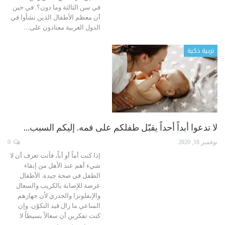
في سن الثالثة وما دون؟.
في حين
أن معظم الأطفال الذين نشأوا في
الدول الغربية معتادون على
…
تربية ذكية
لا تدعوا أبداً أحداً يقبّل طفلكم على فمه. إليكم السبب…
نوفمبر 18, 2020
0
إذا كنت أماً أو أباً، فأنت تعرف أن لا
شيء أهم عند الأهل من إبقاء
الطفل في صحة جيدة. الأطفال
عرضة للإصابة بالكريب والسعال
والإنفلونزا والجدري لأن جهازهم
المناعي ما زال قيد التكوّن. وإن
كنت تفكرين أن سعالاً بسيطاً لا