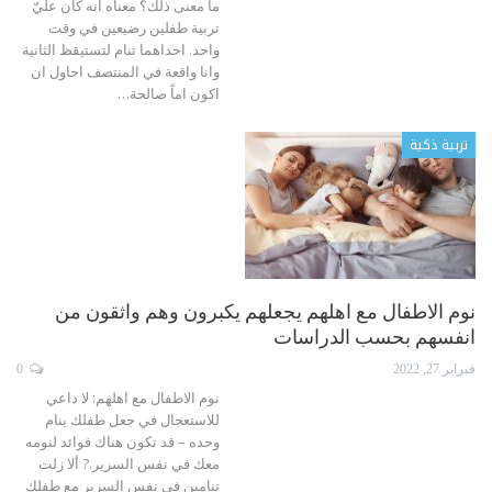
ما معنى ذلك؟ معناه انه كان عليّ
تربية طفلين رضيعين في وقت
واحد. احداهما تنام لتستيقظ الثانية
وانا واقعة في المنتصف احاول ان
اكون اماً صالحة
…
تربية ذكية
نوم الاطفال مع اهلهم يجعلهم يكبرون وهم واثقون من
انفسهم بحسب الدراسات
فبراير 27, 2022
0
نوم الاطفال مع اهلهم: لا داعي
للاستعجال في جعل طفلك ينام
وحده – قد تكون هناك فوائد لنومه
معك في نفس السرير.?
ألا زلت
تنامين في نفس السرير مع طفلك