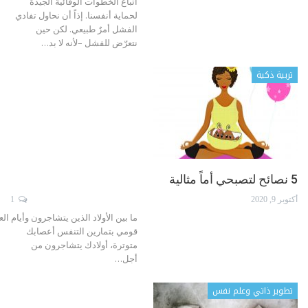
اتباع الخطوات الوقائية الجيدة
لحماية أنفسنا. إذاً أن نحاول تفادي
الفشل أمرٌ طبيعي. لكن حين
نتعرّض للفشل –لأنه لا بد
…
تربية ذكية
5 نصائح لتصبحي أماً مثالية
أكتوبر 9, 2020
1
ما بين الأولاد الذين يتشاجرون وأيام ا
قومي بتمارين التنفس أعصابك
متوترة، أولادك يتشاجرون من
أجل…
تطوير ذاتي وعلم نفس