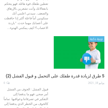
تعطين طفلك قوة هائلة. فهو يتحكم
بانفعالاتك وأنت تشعرين بالإرهاق
والضعف.. سيدتي اعلمي أنك
ستكونين أماً فاعلة أكثر إذا حافظت
على أعصابك مهما حدث.
"باردة
الاعصاب؟! كيف يمكنني الهدوء
…
تربية ذكية
5 طرق لزيادة قدرة طفلك على التحمل و قبول الفشل (2)
يوليو 18, 2021
0
قبول الفشل : الخوف من الفشل
أمر صحي. فهو ما يدفعنا إلى
التفكير في تصرفاتنا وعواقبها. تماماً
كالخوف من الخطر الذي يدفعنا إلى