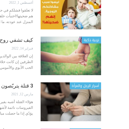
أغسطس 1, 2022
لا تعلقوا فشلكم في ح
هم ضحيتها!اختبأَت خلف
المنزل عند عودته. ما ا
تربية ذكية
كيف تشفي روح ال
فبراير 14, 2022
إن العلاقة بين الوالدي
الطرفين إن كانت خلافي
الحب الأبوي والأمومي،
أسرار الرجل والمرأة
3 قتلة يتربّصون بزواجكما
مارس 12, 2021
هؤلاء القتلة أشبه بف
الفيروسات نائمة لأشهر
يؤدّي إذا ما حصلت مبال