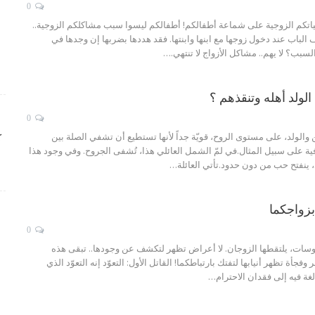
0
ياتكم الزوجية على شماعة أطفالكم! أطفالكم ليسوا سبب مشاكلكم الزوجية..
 الباب عند دخول زوجها مع ابنها وابنتها. فقد هددها بضربها إن وجدها في
لسبب؟ لا يهم.. مشاكل الأزواج لا تنتهي.
…
ولد أهله وتنقذهم ؟
0
ن والولد، على مستوى الروح، قويّة جداً لأنها تستطيع أن تشفي الصلة بين
ك
ة على سبيل المثال.في لمّ الشمل العائلي هذا، تُشفى الجروح. وفي وجود هذا
 ينفتح حب من دون حدود.تأتي العائلة
…
0
يروسات، يلتقطها الزوجان. لا أعراض تظهر لتكشف عن وجودها.. تبقى هذه
 وفجأة تظهر أنيابها لتفتك بارتباطكما!
القاتل الأول: التعوّد
إنه التعوّد الذي
غة فيه إلى فقدان الاحترام
…