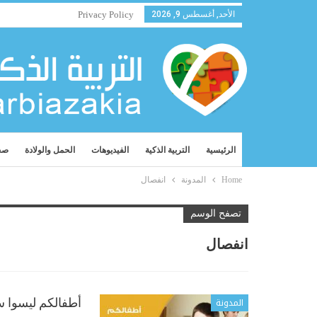
الأحد, أغسطس 9, 2026
Privacy Policy
الرئيسية
التربية الذكية
الفيديوهات
الحمل والولادة
صح
Home
المدونة
انفصال
تصفح الوسم
انفصال
المدونة
أطفالكم ليسوا س