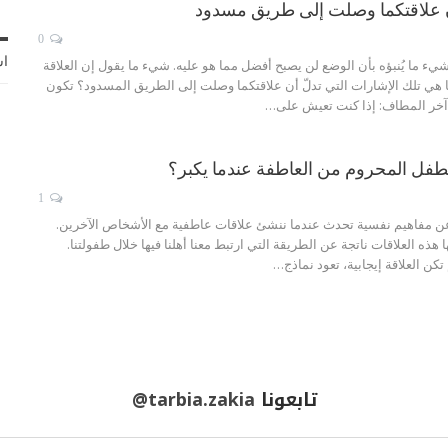
0
اش
ء ما يُنبؤه بأن الوضع لن يصبح أفضل مما هو عليه. شيء ما يقول إن العلاقة
ما هي تلك الإشارات التي تدلّ أن علاقتكما وصلت إلى الطريق المسدود؟
تكون
آخر المطاف:
إذا كنت تعيش على
…
طفل المحروم من العاطفة عندما يكبر؟
1
ن مفاهيم نفسية تحدث عندما ننشئ علاقات عاطفية مع الأشخاص الآخرين.
هذه العلاقات ناتجة عن الطريقة التي ارتبط معنا أهلنا فيها خلال طفولتنا.
لم تكن العلاقة إيجابية، تعود نماذج
…
تابعونا
@tarbia.zakia