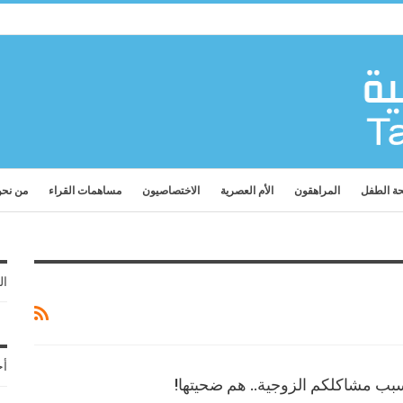
ة الطفل
المراهقون
الأم العصرية
الاختصاصيون
مساهمات القراء
من نح
ال
أح
بب مشاكلكم الزوجية.. هم ضحيتها!