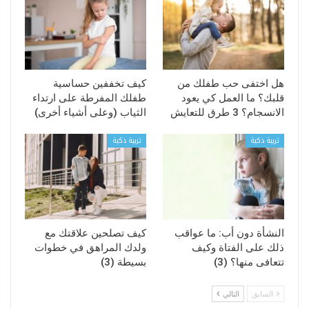
هل اختفى حب طفلك من
كيف تخففين حساسية
قلبك؟ ما العمل كي يعود
طفلك المفرطة على ارتداء
الانسجام؟ 3 طرق للتعايش
الثياب (وعلى أشياء أخرى)
تربية ذكية
تربية ذكية
النشأة دون أب: ما عواقب
كيف تصلحين علاقتك مع
ذلك على الفتاة وكيف
ولدك المراهق في خطوات
تتعافى منها؟ (3)
بسيطة (3)
السابق
التالي