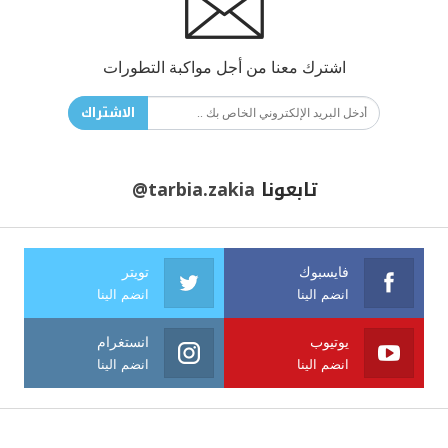
اشترك معنا من أجل مواكبة التطورات
الاشتراك
تابعونا
@tarbia.zakia
فايسبوك
تويتر
انضم الينا
انضم الينا
يوتيوب
انستغرام
انضم الينا
انضم الينا