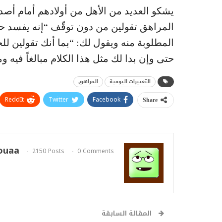
يشكو العديد من الأهل من أولادهم أمام أص
المراهق تقولين من دون توقّف “إنه يفسد 
المطلوبة منه ويقول لك: “بما أنك تقولين ل
حتى وإن بدا لك مثل هذا الكلام مبالغاً فيه و
التغييرات اليومية
المراهق
ReddIt
Twitter
Facebook
Share
ouaa
2150 Posts
0 Comments
المقالة السابقة