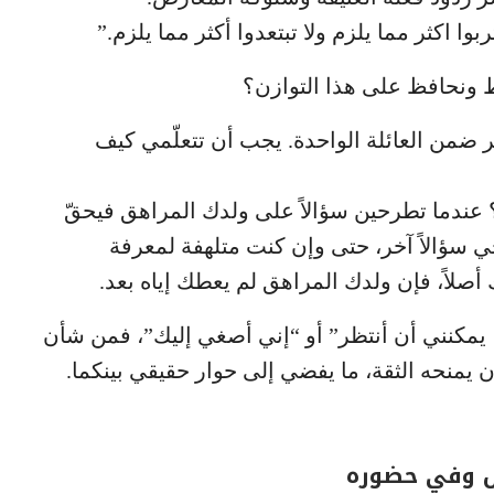
بوا اكثر مما يلزم ولا تبتعدوا أكثر مما يلزم.”
 ونحافظ على هذا التوازن؟
خر ضمن العائلة الواحدة. يجب أن تتعلّمي كيف
عندما تطرحين سؤالاً على ولدك المراهق فيحقّ
سؤالاً آخر، حتى وإن كنت متلهفة لمعرفة
لاً، فإن ولدك المراهق لم يعطك إياه بعد.
يمكنني أن أنتظر” أو “إني أصغي إليك”، فمن شأن
 يمنحه الثقة، ما يفضي إلى حوار حقيقي بينكما.
س وفي حضوره