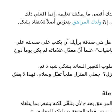
دك أقصى ما يمكنك تعليمه. إنما افعلي ذلك
 إنّ
ولدك المراهق
يتعرّض أصلاً للانتقاد بشكل
. هل هي صدفة برأيك أن يكتب على صفحته على
ضيات”، علماً أنّ معدّل علاماته لم يكن يوماً دون
ب التعبير السائد بشكل شبه دائم.
نزل؟ اجعلي المنزل ملجأ تقبّل وسلام، فهذا لا يضرّ.
صلة
مراهق يحتاج لأن يتلقّى لكنه يشعر بما يتلقاه
فسّر ردود فعله العنيفة وسلوكه المعارض.”