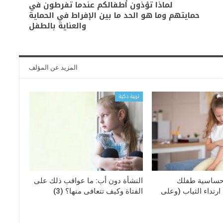
لماذا تؤذون أطفالكم عندما تفرطون في
حمايتهم وما هو الحد ما بين الإفراط في الحماية
والعناية بالطفل
المزيد عن المؤلف
تربية ذكية
حساسية طفلك
النشأة دون أب: ما عواقب ذلك على
رتداء الثياب (وعلى
الفتاة وكيف تتعافى منها؟ (3)