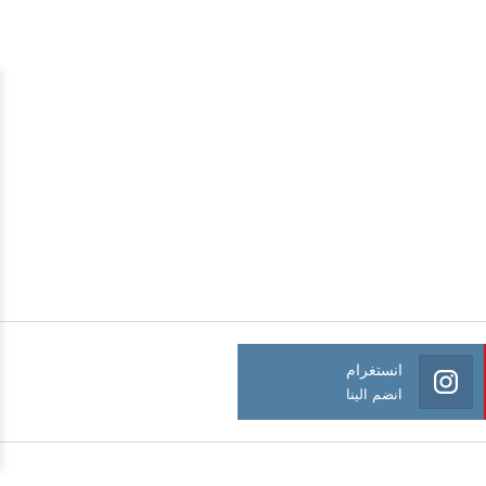
انستغرام
انضم الينا