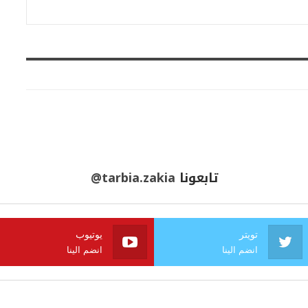
تابعونا
@tarbia.zakia
تويتر
يوتيوب
انضم الينا
انضم الينا