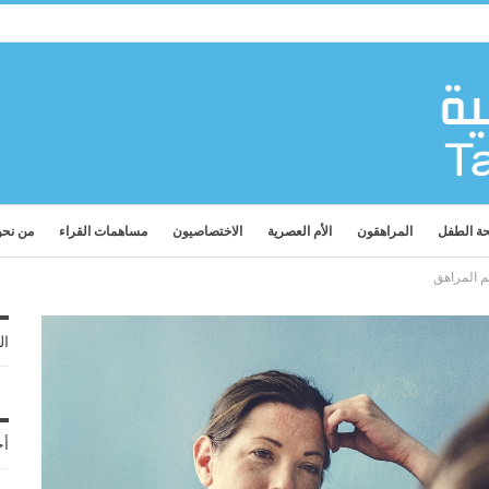
ة الطفل
المراهقون
الأم العصرية
الاختصاصيون
مساهمات القراء
من نح
ال
أح