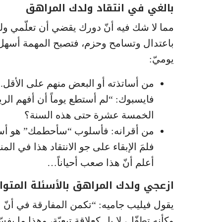
بالغي في انتقاد ولدك المراهق
مما لا شك فيه أنّ دورك يقضي أن تعلّمي ول
باعتدال وتسامح وحزم، فتصبح المهمة أسهل.
يوميّ:
من أساتذته أو البعض منهم على الأقل
فايسبوك: “لم أستطع يوماً أن أفهم الريا
الخمسة عشرة حتى هذه السنة؟
من أقرانه: فأسلوب “سأحطمك” هو أسلو
فلمَ الإبقاء على جو الانتقاد هذا في الم
أعلم أنّ هذا صعب أحياناً…
ازعجي ولدك المراهق بالأسئلة المتوا
يقول فيليب جاميه: “تكمن المفارقة في أنّ ال
وكأنه تطفّل، لا بل كعلاقة تبعيّة، وهذا ما ي