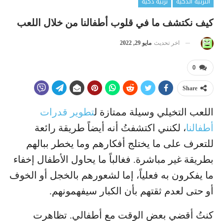
التربية الذكية
تربية ذكية
كيف نكتشف ما في قلوب أطفالنا من خلال اللعب
اخر تحديث
مايو 29, 2022
0
Share
اللعب التخيلي وسيلة ممتازة ل
تطوير قدرات
أطفالنا
، لكنني اكتشفتُ أنه أيضاً طريقة رائعة
للتعرف على ما يختلج أفكارهم وما يخطر ببالهم
بطريقة غير مباشرة. فغالباً ما يحاول الأطفال إخفاء
ما يفكرون به فعلياً، إما لشعورهم بالخجل أو الخوف
أو حتى لعدم ثقتهم بأن الكبار سيفهمونهم.
كنتُ أقضي بعض الوقت مع أطفالي. تظاهرت