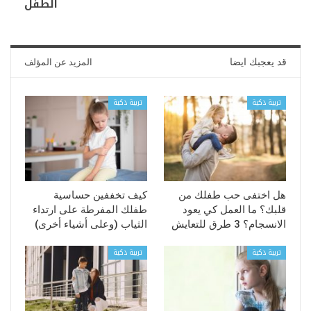
الطفل
قد يعجبك ايضا
المزيد عن المؤلف
تربية ذكية
تربية ذكية
هل اختفى حب طفلك من
كيف تخففين حساسية
قلبك؟ ما العمل كي يعود
طفلك المفرطة على ارتداء
الانسجام؟ 3 طرق للتعايش
الثياب (وعلى أشياء أخرى)
تربية ذكية
تربية ذكية