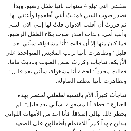
طفلتي التي تبلغ 4 سنوات بأنها طفل رضيع، وبدأ
تصدر صوت البيبي فمثلتُ أنني أطعمها وأعتني بها.
ثم قررتُ أن أقلب الأدوار، قلتُ لها إنني الآن البيبي
وأنتِ أمي. وبدأت أصدر صوت بكاء الطفل الرضيع،
فما كان منها إلا أن قالت “أنا مشغولة، سآتي بعد
قليل” وتظاهرت بأنها ترتب الملابس المتواجدة على
الأريكة. تفاجأت وكررتُ نفس الصوت وناديتُ ماما،
فقالت مجدداً “لحظة أنا مشغولة، سآتي بعد قليل”.
وتظاهرت بأنها تنظف الطاولة.
تفاجأتُ كثيراً. الأم بالنسبة لطفلتي تُختصر بهذه
العبارة “لحظة أنا مشغولة، سآتي بعد قليل”. لم
يخطر ذلك ببالي إطلاقاً. فأنا أعد من الأمهات اللواتي
يبذلن جهداً كبيراً للاهتمام بأطفالهن على الصعيد