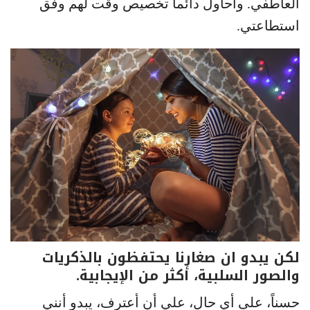
العاطفي. وأحاول دائماً تخصيص وقت لهم وفق
استطاعتي.
لكن يبدو ان صغارنا يحتفظون بالذكريات
والصور السلبية، أكثر من الإيجابية.
حسناً، على أي حال، علي أن أعترف، يبدو أنني