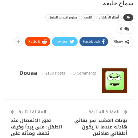
سماح خليفة
أفكار الأطفال
اللعب
تطوير قدرات الطفل
0
ReddIt
Twitter
Facebook
Share
Douaa
2150 Posts
0 Comments
المقالة السابقة
المقالة التالية
نوبات الغضب: سر بقائي
قلق الانفصال عند
هادئة عندما لا يكون
الطفل: متى يبدأ وكيف
أطفالي هادئين
نخفف وطأته على