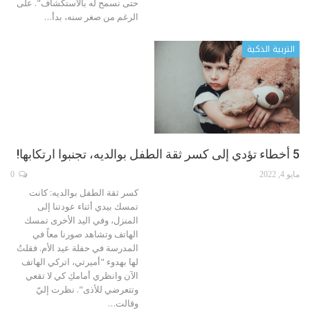
حتى نسمح له بالاستكشاف". على
الرغم من صغر سنه، بدأ
…
التربية الذكية
5 أخطاء تؤدي إلى كسر ثقة الطفل بوالديه، تجنبوا ارتكابها!
مايو 4, 2022
0
كسر ثقة الطفل بوالديه: كانت
تمسك بيدي أثناء عودتنا إلى
المنزل، وفي اليد الأخرى تمسك
الهاتف وتشاهد صورنا معاً في
المدرسة في حفلة عيد الأم. فقلتُ
لها بهدوء "أميرتي، اتركي الهاتف
الآن وانظري أمامكِ كي لا تقعي
وتتعرضي للأذى". نظرت إليّ
وقالت
…