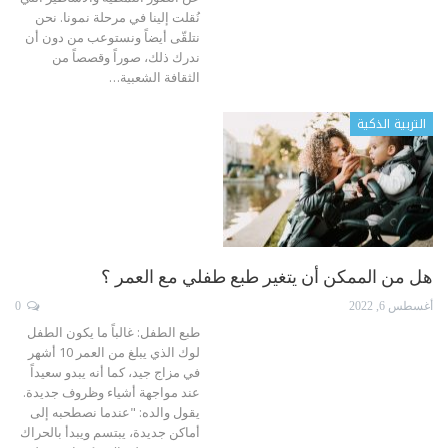
نُقلت إلينا في مرحلة نمونا.
نحن
نتلقّى أيضاً ونستوعب من دون أن
ندرك ذلك، صوراً وقصصاً من
الثقافة الشعبية
…
التربية الذكية
هل من الممكن أن يتغير طبع طفلي مع العمر ؟
أغسطس 6, 2022
0
طبع الطفل: غالباً ما يكون الطفل
لوك الذي يبلغ من العمر 10 أشهر
في مزاج جيد، كما أنه يبدو سعيداً
عند مواجهة أشياء وظروف جديدة.
يقول والده: "عندما نصطحبه إلى
أماكن جديدة، يبتسم ويبدأ بالحراك