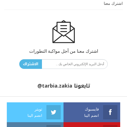
اشترك معنا
اشترك معنا من أجل مواكبة التطورات
الاشتراك
تابعونا
@tarbia.zakia
فايسبوك
تويتر
انضم الينا
انضم الينا