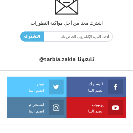
اشترك معنا من أجل مواكبة التطورات
الاشتراك
تابعونا
@tarbia.zakia
فايسبوك
تويتر
انضم الينا
انضم الينا
يوتيوب
انستغرام
انضم الينا
انضم الينا