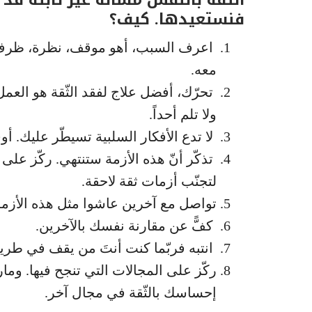
فنستعيدها. كيف؟
اعرف السبب، أهو موقف، نظرة، ظرف، 
معه.
تحرّك، أفضل علاج لفقد الثّقة هو العمل
ولا تلم أحداً.
لا تدع الأفكار السلبية تسيطّر عليك. أوقف
تذكّر أنّ هذه الأزمة ستنتهي. ركّز على
لتجنّب أزمات ثقة لاحقة.
تواصل مع آخرين عاشوا مثل هذه الأزمة
كفًّ عن مقارنة نفسك بالآخرين.
انتبه فربّما كنت أنتَ من يقف في طريق
ركّز على المجالات التي تنجح فيها. وم
إحساسك بالثّقة في مجال آخر.