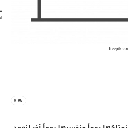
اش
freepik.c
0
متلكها يوماً ونخسرها يوماً آخر لنعود