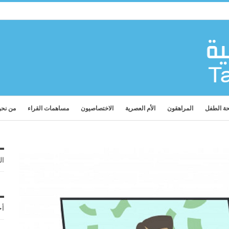
ة الطفل
المراهقون
الأم العصرية
الاختصاصيون
مساهمات القراء
من نح
ال
أح