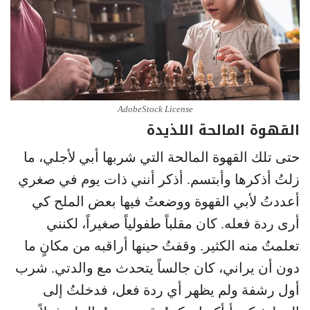
AdobeStock License
القهوة المالحة اللذيدة
حتى تلك القهوة المالحة التي شربها أبي لأجلي، ما
زلتُ أذكرها وأبتسم. أذكر أنني ذات يوم في صغري
أعددتُ لأبي القهوة ووضعتُ فيها بعض الملح كي
أرى ردة فعله. كان مقلباً طفولياً صغيراً، لكنني
تعلمتُ منه الكثير. وقفتُ حينها أراقبه من مكانٍ ما
دون أن يراني، كان جالساً يتحدث مع والدتي. شرب
أول رشفة ولم يظهر أي ردة فعل، فدخلتُ إلى