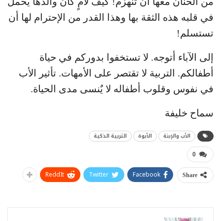
من الحنان معها أن تنهزم! كيف لأمٍ كان والدها يحمل
في قلبه هذه الثقة بها وهذا القدر من الإحترام لها أن
تستسلم!
إلى الآباء أتوجه. لا تستخفوا بدوركم في حياة
أطفالكم. التربية لا تقتصر على الأمهات. تأثير الأب
في نفوس وقلوب أطفاله لا يٌنسى مدى الحياة.
سماح خليفة
الأب والإبنة
الأبوة
التربية الذكية
0
ReddIt
Twitter
Facebook
Share