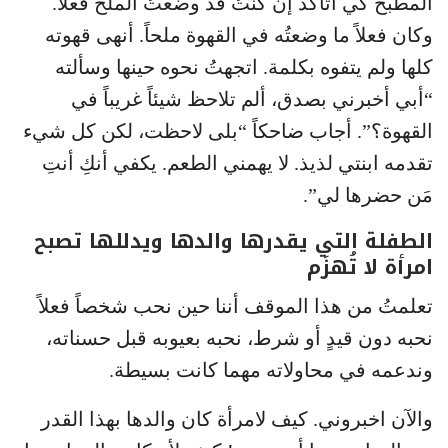
المطبخ كي أتأكد إن كنتُ قد وضعتُ الملح فعلاً.
وكان فعلاً ما وضعتُه في القهوة ملحاً. أنهى قهوته
كلها ولم يتفوه بكلمة. اتجهتُ نحوه حينها وسألته
“أبي أخبرني بصدق، ألم تلاحظ شيئاً غريباً في
القهوة؟”. أجاب ضاحكاً “بلى لاحظت، لكن كل شيء
تقدمه ابنتي لذيذ. لا يهمني الطعم. يكفي أنكِ أنتِ
مَن حضرها لي”.
الطفلة التي يقدرها والدها ويدللها تصبح
امرأة لا تُهزَم
تعلمتُ من هذا الموقف أننا حين نحب شخصاً فعلاً
نحبه دون قيدٍ أو شرط، نحبه بعيوبه قبل حسناته،
وندعمه في محاولاته مهما كانت بسيطة.
والآن اخبروني. كيف لامرأة كان والدها بهذا القدر