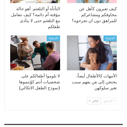
كيف تعبرون كأهل عن
التأتأة أو التلعثم: أهو حالة
مخاوفكم ومشاعركم
مؤقتة أم دائمة؟ كيف نتعامل
للمراهق دون ان تجرحوه؟
مع التلعثم حتى لا يتأذى
طفلكم
المدونة
المدونة
الأمهات كالأطفال أيضاً،
لا تلوموا أطفالكم على
يحتجن إلى مَن يفهم سبب
شخصيات أنتم كوّنتموها
تغير سلوكهن
(نموذج الطفل الاتكالي)
السابق
التالي