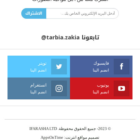
الاشتراك
تابعونا
@tarbia.zakia
فايسبوك
تويتر
انضم الينا
انضم الينا
يوتيوب
انستغرام
انضم الينا
انضم الينا
© 2023- جميع الحقوق محفوظة. IFARASHA LTD
تصميم مواقع انترنت:
AppsOnTime