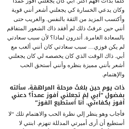
كلما بدأتُ أفهم أكثر. أبي كان يجعلني أفوز عمداً
وكان يدعي الخسارة كي يجعلني أشعر أنني قوية
وأكتسب المزيد من الثقة بالنفس. والغريب حتى
أنني حين عرفتُ ذلك لم أفقد ذاك الشعور المتفاقم
بالسعادة الغامرة. أتدرون لماذا؟ لأن سبب سعادتي
لم يكن فوزي… سبب سعادتي كان أنني ألعب مع
أبي. ذاك الوقت الذي كان يخصصه لي كان يجعلني
أشعر بأنني مميزة بنظره وأنني أستحق الحب
والإهتمام.
ذات يوم حين بلغتُ مرحلة المراهقة، سألته
بفضول “أبي لِمَ تجعلني أفوز عمداً؟ دعني
أفوز بكفاءتي. أنا أستطيع الفوز”
فأجاب وهو ينظر إلي نظرة الحب والاهتمام تلك “لا
أستطيع أن أرى أميرتي المدللة تنهزم. ابنتي لا