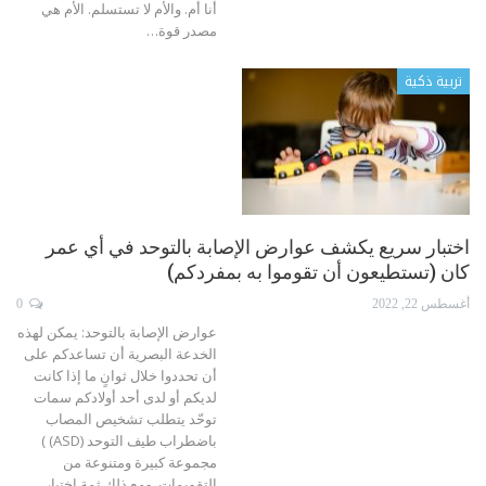
أنا أم. والأم لا تستسلم. الأم هي
مصدر قوة
…
تربية ذكية
اختبار سريع يكشف عوارض الإصابة بالتوحد في أي عمر
كان (تستطيعون أن تقوموا به بمفردكم)
أغسطس 22, 2022
0
عوارض الإصابة بالتوحد: يمكن لهذه
الخدعة البصرية أن تساعدكم على
أن تحددوا خلال ثوانٍ ما إذا كانت
لديكم أو لدى أحد أولادكم سمات
توحّد
يتطلب تشخيص المصاب
باضطراب طيف التوحد (ASD) )
مجموعة كبيرة ومتنوعة من
التقويمات. ومع ذلك ثمة اختبار