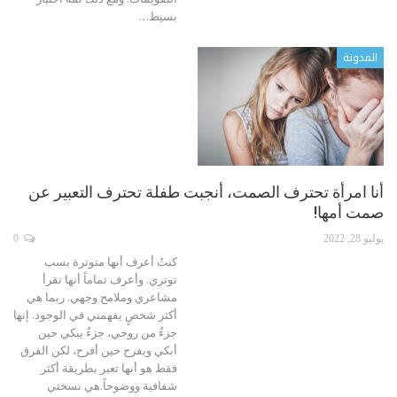
بسيط
…
المدونة
أنا امرأة تحترف الصمت، أنجبت طفلة تحترف التعبير عن
صمت أمها!
يوليو 28, 2022
0
كنتُ أعرف أنها متوترة بسب
توتري. وأعرف تماماً أنها تقرأ
مشاعري وملامح وجهي. ربما هي
أكثر شخصٍ يفهمني في الوجود. إنها
جزءٌ من روحي، جزءٌ يبكي حين
أبكي ويفرح حين أفرح، لكن الفرق
فقط هو أنها تعبر بطريقة أكثر
شفافية ووضوحاً.هي نسختي