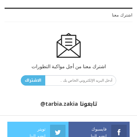
اشترك معنا
اشترك معنا من أجل مواكبة التطورات
الاشتراك
تابعونا
@tarbia.zakia
فايسبوك
تويتر
انضم الينا
انضم الينا