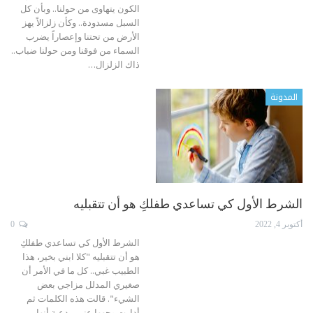
الكون يتهاوى من حولنا.. وبأن كل
السبل مسدودة.. وكأن زلزالاً يهز
الأرض من تحتنا وإعصاراً يضرب
السماء من فوقنا ومن حولنا ضباب..
ذاك الزلزال
…
المدونة
الشرط الأول كي تساعدي طفلكِ هو أن تتقبليه
أكتوبر 4, 2022
0
الشرط الأول كي تساعدي طفلكِ
هو أن تتقبليه
"كلا ابني بخير، هذا
الطبيب غبي.. كل ما في الأمر أن
صغيري المدلل مزاجي بعض
الشيء". قالت هذه الكلمات ثم
أدارت وجهها عني مدعية أنها