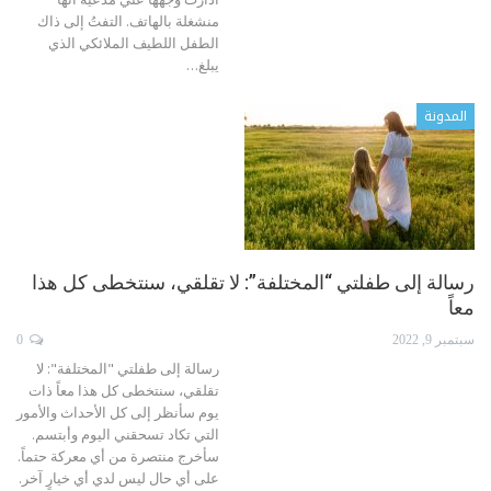
منشغلة بالهاتف. التفتُ إلى ذاك
الطفل اللطيف الملائكي الذي
يبلغ
…
المدونة
رسالة إلى طفلتي “المختلفة”: لا تقلقي، سنتخطى كل هذا
معاً
سبتمبر 9, 2022
0
رسالة إلى طفلتي "المختلفة": لا
تقلقي، سنتخطى كل هذا معاً
ذات
يوم سأنظر إلى كل الأحداث والأمور
التي تكاد تسحقني اليوم وأبتسم.
سأخرج منتصرة من أي معركة حتماً.
على أي حال ليس لدي أي خيارٍ آخر.