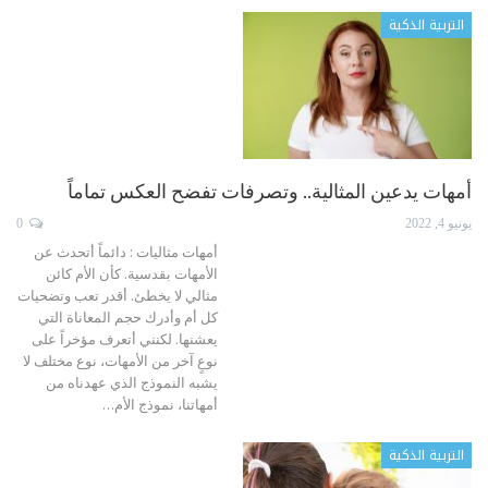
التربية الذكية
أمهات يدعين المثالية.. وتصرفات تفضح العكس تماماً
يونيو 4, 2022
0
أمهات مثاليات : دائماً أتحدث عن
الأمهات بقدسية. كأن الأم كائن
مثالي لا يخطئ. أقدر تعب وتضحيات
كل أم وأدرك حجم المعاناة التي
يعشنها. لكنني أتعرف مؤخراً على
نوعٍ آخر من الأمهات، نوع مختلف لا
يشبه النموذج الذي عهدناه من
أمهاتنا، نموذج الأم
…
التربية الذكية