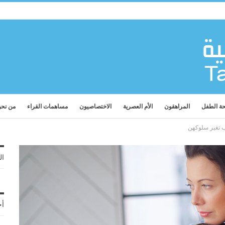
ة الطفل
المراهقون
الأم العصرية
الاختصاصيون
مساهمات القراء
من نح
ب تغير سلوكهن
ال
أح