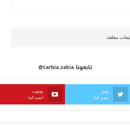
ليقات مغلقة.
تابعونا
@tarbia.zakia
تويتر
يوتيوب
انضم الينا
انضم الينا