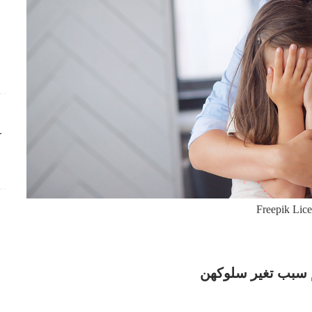
ك
Freepik Lic
هم سبب تغير سلوكهن