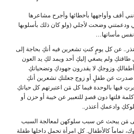
لأنني أقف وأواجهها بأخطائها وأجرح مشاعرها
 ودعمتني وضحت لأجلي (ولو كان ذلك بأسلوبها
 نفس مأساتها…
تذر.. عن كل يومٍ كنتِ تشعرين فيه أنكِ بحاجة إلى
طاقتكِ ولم يصغي إليكِ أحد ويمد لكِ يد العون
طفالكِ وزوجكِ لا يقدرون جهودكِ وتضحياتكِ
صدرت عن طفلٍ أو زوج جعلتكِ تشعرين أنكِ
تِ فيها بالوحدة فيما كل مَن اعتبرتهم كل حياتكِ
لمة قلتها دون قصدٍ للتعبير عن خيبة أو حزن أو
ككِ وادعمكِ أعتذر..
ً إلى مَن يبحث عن سبب سلوكهن لمعالجة السبب
، تماماً كالأطفال. كل امرأة تحمل داخلها طفلة