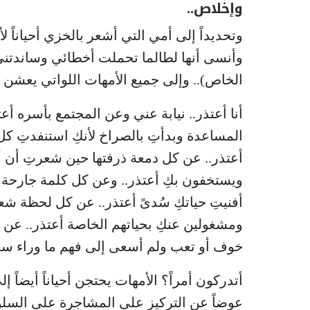
وإخلاص..
وتحديداً إلى أمي التي أشعر بالخزي أحياناً 
وأنسى أنها لطالما تحملت أخطائي وساندتني
الخاص).. وإلى جميع الأمهات اللواتي يعشن
أنا أعتذر.. نيابة عني وعن المجتمع بأسره أع
المساعدة وبدأتِ بالصراخ لأنكِ استنفدتِ كل 
أعتذر.. عن كل دمعة ذرفتها حين شعرتِ أن أ
ويستخفون بكِ أعتذر.. وعن كل كلمة جارحة 
أفنيتِ حياتكِ سُدىً أعتذر.. عن كل لحظة شعر
ومشغولين عنكِ بحياتهم الخاصة أعتذر.. عن ك
خوف أو تعب ولم أسعى إلى فهم ما وراء سلو
أتدركون أمراً؟ الأمهات يحتجن أحياناً أيضا
عوضاً عن التركيز على المشاجرة على السلوك