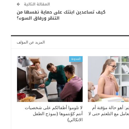
المقالة التالية
كيف تساعدين ابنتك على حماية نفسها من
التنمّر ورفاق السوء؟
المزيد عن المؤلف
المدونة
عثم: أهو حالة مؤقتة أم
لا تلوموا أطفالكم على شخصيات
امل مع التلعثم حتى لا
أنتم كوّنتموها (نموذج الطفل
الاتكالي)