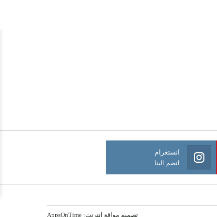
انستغرام
انضم الينا
تصميم مواقع انترنت:
AppsOnTime