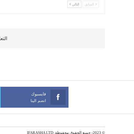
السابق
التالي
التع
فايسبوك
انضم الينا
© 2023- جميع الحقوق محفوظة. IFARASHA LTD