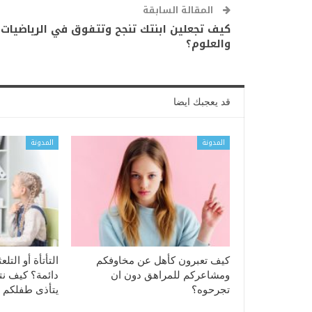
المقالة السابقة
كيف تجعلين ابنتك تنجح وتتفوق في الرياضيات
والعلوم؟
قد يعجبك ايضا
المدونة
المدونة
كيف تعبرون كأهل عن مخاوفكم
التأتأة أو التل
ومشاعركم للمراهق دون ان
دائمة؟ كيف نتع
تجرحوه؟
يتأذى طفلكم